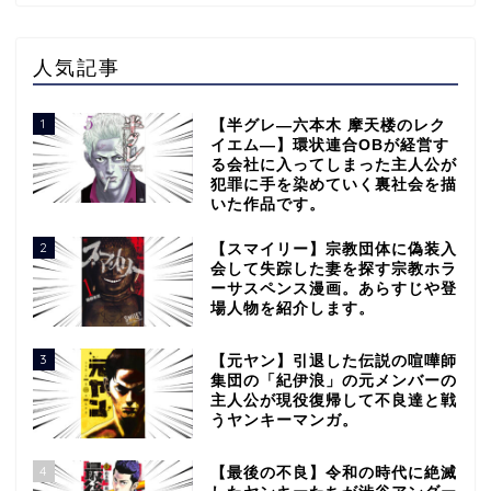
人気記事
1
【半グレ―六本木 摩天楼のレク
イエム―】環状連合OBが経営す
る会社に入ってしまった主人公が
犯罪に手を染めていく裏社会を描
いた作品です。
2
【スマイリー】宗教団体に偽装入
会して失踪した妻を探す宗教ホラ
ーサスペンス漫画。あらすじや登
場人物を紹介します。
3
【元ヤン】引退した伝説の喧嘩師
集団の「紀伊浪」の元メンバーの
主人公が現役復帰して不良達と戦
うヤンキーマンガ。
4
【最後の不良】令和の時代に絶滅