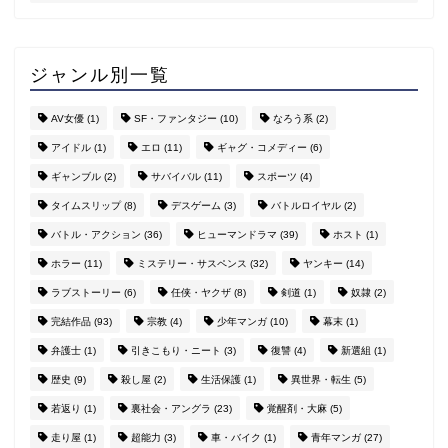
ジャンル別一覧
AV女優
(1)
SF・ファンタジー
(10)
なろう系
(2)
アイドル
(1)
エロ
(11)
ギャグ・コメディー
(6)
ギャンブル
(2)
サバイバル
(11)
スポーツ
(4)
タイムスリップ
(8)
デスゲーム
(3)
バトルロイヤル
(2)
バトル・アクション
(36)
ヒューマンドラマ
(39)
ホスト
(1)
ホラー
(11)
ミステリー・サスペンス
(32)
ヤンキー
(14)
ラブストーリー
(6)
任侠・ヤクザ
(8)
剣道
(1)
奴隷
(2)
完結作品
(93)
宗教
(4)
少年マンガ
(10)
幕末
(1)
弁護士
(1)
引きこもり・ニート
(3)
復讐
(4)
新選組
(1)
歴史
(9)
殺し屋
(2)
生活保護
(1)
異世界・転生
(5)
若返り
(1)
裏社会・アングラ
(23)
覚醒剤・大麻
(5)
走り屋
(1)
超能力
(3)
車・バイク
(1)
青年マンガ
(27)