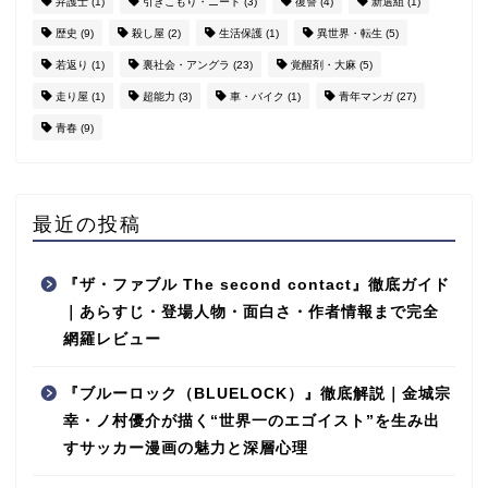
弁護士
(1)
引きこもり・ニート
(3)
復讐
(4)
新選組
(1)
歴史
(9)
殺し屋
(2)
生活保護
(1)
異世界・転生
(5)
若返り
(1)
裏社会・アングラ
(23)
覚醒剤・大麻
(5)
走り屋
(1)
超能力
(3)
車・バイク
(1)
青年マンガ
(27)
青春
(9)
最近の投稿
『ザ・ファブル The second contact』徹底ガイド
｜あらすじ・登場人物・面白さ・作者情報まで完全
網羅レビュー
『ブルーロック（BLUELOCK）』徹底解説｜金城宗
幸・ノ村優介が描く“世界一のエゴイスト”を生み出
すサッカー漫画の魅力と深層心理