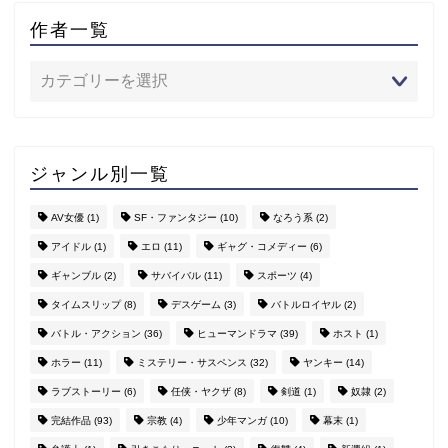
作者一覧
ジャンル別一覧
AV女優
(1)
SF・ファンタジー
(10)
なろう系
(2)
アイドル
(1)
エロ
(11)
ギャグ・コメディー
(6)
ギャンブル
(2)
サバイバル
(11)
スポーツ
(4)
タイムスリップ
(8)
デスゲーム
(3)
バトルロイヤル
(2)
バトル・アクション
(36)
ヒューマンドラマ
(39)
ホスト
(1)
ホラー
(11)
ミステリー・サスペンス
(32)
ヤンキー
(14)
ラブストーリー
(6)
任侠・ヤクザ
(8)
剣道
(1)
奴隷
(2)
完結作品
(93)
宗教
(4)
少年マンガ
(10)
幕末
(1)