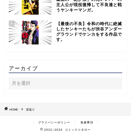
主人公が現役復帰して不良達と戦
うヤンキーマンガ。
4
【最後の不良】令和の時代に絶滅
したヤンキーたちが渋谷アンダー
グラウンドでケンカをする作品で
す。
アーカイブ
HOME
若返り
プライバシーポリシー
免責事項
2022–2026 コミック☆タロー