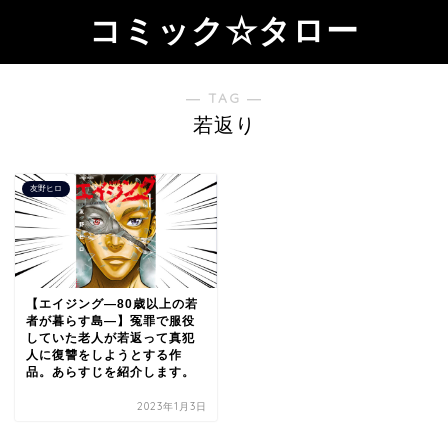
コミック☆タロー
― TAG ―
若返り
友野ヒロ
【エイジング―80歳以上の若
者が暮らす島―】冤罪で服役
していた老人が若返って真犯
人に復讐をしようとする作
品。あらすじを紹介します。
2023年1月3日