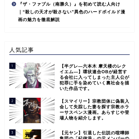
『ザ・ファブル（南勝久）』を初めて読む人向け
｜“殺しの天才が殺さない”異色のハードボイルド漫
画の魅力を徹底解説
人気記事
1
【半グレ―六本木 摩天楼のレク
イエム―】環状連合OBが経営す
る会社に入ってしまった主人公が
犯罪に手を染めていく裏社会を描
いた作品です。
2
【スマイリー】宗教団体に偽装入
会して失踪した妻を探す宗教ホラ
ーサスペンス漫画。あらすじや登
場人物を紹介します。
3
【元ヤン】引退した伝説の喧嘩師
集団の「紀伊浪」の元メンバーの