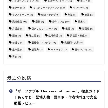
バトル・アクション
(36)
ヒューマンドラマ
(39)
ホスト
(1)
ホラー
(11)
ミステリー・サスペンス
(32)
ヤンキー
(14)
ラブストーリー
(6)
任侠・ヤクザ
(8)
剣道
(1)
奴隷
(2)
完結作品
(93)
宗教
(4)
少年マンガ
(10)
幕末
(1)
弁護士
(1)
引きこもり・ニート
(3)
復讐
(4)
新選組
(1)
歴史
(9)
殺し屋
(2)
生活保護
(1)
異世界・転生
(5)
若返り
(1)
裏社会・アングラ
(23)
覚醒剤・大麻
(5)
走り屋
(1)
超能力
(3)
車・バイク
(1)
青年マンガ
(27)
青春
(9)
最近の投稿
『ザ・ファブル The second contact』徹底ガイド
｜あらすじ・登場人物・面白さ・作者情報まで完全
網羅レビュー