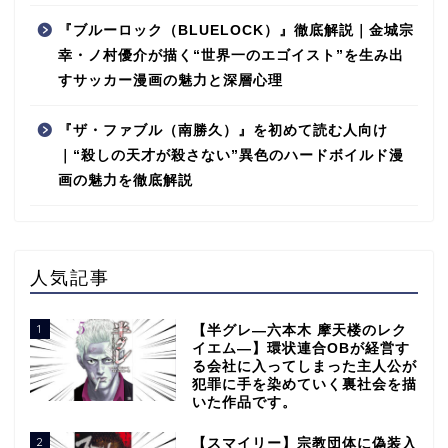
『ブルーロック（BLUELOCK）』徹底解説｜金城宗
幸・ノ村優介が描く“世界一のエゴイスト”を生み出
すサッカー漫画の魅力と深層心理
『ザ・ファブル（南勝久）』を初めて読む人向け
｜“殺しの天才が殺さない”異色のハードボイルド漫
画の魅力を徹底解説
人気記事
1
【半グレ―六本木 摩天楼のレク
イエム―】環状連合OBが経営す
る会社に入ってしまった主人公が
犯罪に手を染めていく裏社会を描
いた作品です。
2
【スマイリー】宗教団体に偽装入