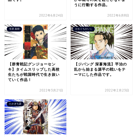
うに行動する作品。
2022年6月24日
2022年6月8日
笠原 真樹
かわぐちかいじ
【群青戦記グンジョーセン
【ジパング 深蒼海流】平治の
キ】タイムスリップした高校
乱から始まる源平の戦いをテ
生たちが戦国時代で生き抜い
ーマにした作品です。
ていく作品！
2022年3月21日
2022年2月23日
たかぎ七彦