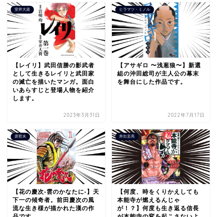
室井大資
ヒラマツ・ミノル
【レイリ】武田信勝の影武者
【アサギロ 〜浅葱狼〜】新選
として生きるレイリと武田家
組の沖田総司が主人公の幕末
の滅亡を描いたマンガ。面白
を舞台にした作品です。
いあらすじと登場人物を紹介
します。
2023年3月31日
2022年7月17日
原哲夫
井出圭亮
【花の慶次-雲のかなたに-】天
【何度、時をくりかえしても
下一の傾奇者。前田慶次の風
本能寺が燃えるんじゃ
流な生き様が描かれた漢の作
が！？】何度も生き返る信長
品です。
が本能寺の変を起こさないよ