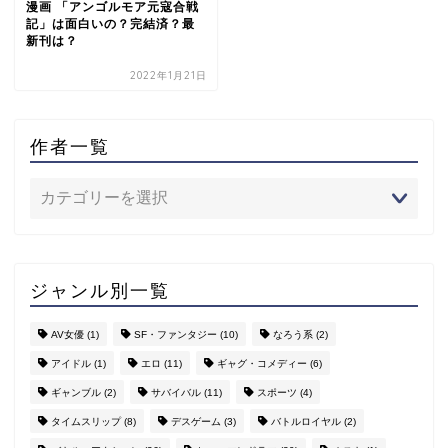
漫画 「アンゴルモア元寇合戦
記」は面白いの？完結済？最
新刊は？
2022年1月21日
作者一覧
ジャンル別一覧
AV女優
(1)
SF・ファンタジー
(10)
なろう系
(2)
アイドル
(1)
エロ
(11)
ギャグ・コメディー
(6)
ギャンブル
(2)
サバイバル
(11)
スポーツ
(4)
タイムスリップ
(8)
デスゲーム
(3)
バトルロイヤル
(2)