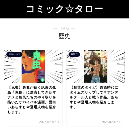
コミック☆タロー
― TAG ―
歴史
柏木ハルコ
森恒二
【鬼虫】異変が続く絶海の孤
【創世のタイガ】原始時代に
島「鬼島」に漂流してきたマ
タイムスリップしてネアンデ
ナメと島民たちのやり取りを
ルタール人と戦う作品。あら
描いたサバイバル漫画。面白
すじや登場人物を紹介しま
いあらすじや登場人物を紹介
す。
します。
2023年5月6日
2023年5月3日