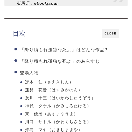
引用元：ebookjapan
目次
CLOSE
「降り積もれ孤独な死よ」はどんな作品?
「降り積もれ孤独な死よ」のあらすじ
登場人物
冴木 仁（さえきじん）
蓮見 花音（はすみかのん）
灰川 十三（はいかわじゅうぞう）
神代 タケル（かみしろたける）
東 優磨（あずまゆうま）
川口 サトル（かわぐちさとる）
沖島 マヤ（おきしままや）