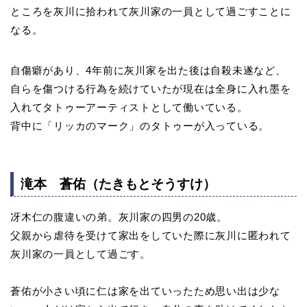
ところを灰川に拾われて灰川家の一員として過ごすことに
なる。
自傷癖があり、4年前に灰川家を出た後は自殺未遂など、
自らを傷つける行為を続けていたが現在は全身に入れ墨を
入れてタトゥーアーティストとして働いている。
背中に「リッカのマーク」のタトゥーが入っている。
滝本 蒼佑（たきもとそうすけ）
冴木仁の腹違いの弟。灰川家の四男の20歳。
父親から虐待を受けて家出をしていた際に灰川に匿われて
灰川家の一員として過ごす。
蒼佑が小さい頃に仁は家を出ていったため思い出は少な