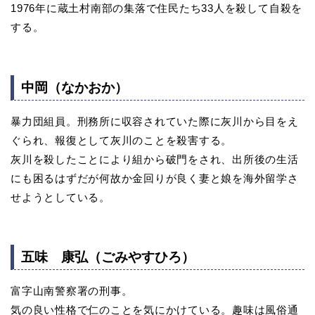
1976年に蔵土村南部の集落で住民たち33人を殺して自殺を
する。
中岡（なかおか）
暴力団組員。刑務所に収容されていた際に灰川から目をえ
ぐられ、報復として灰川のことを殺害する。
灰川を殺したことにより組から破門をされ、出所後の生活
にも困るはずだが何故か金回りが良く妻と娘を海外留学さ
せようとしている。
五味 康弘（ごみやすひろ）
富字山南警察署の刑事。
気の良い性格で仁のことを気にかけている。趣味は風俗通