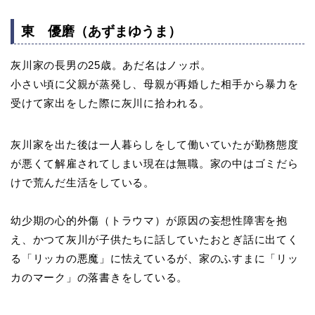
東 優磨（あずまゆうま）
灰川家の長男の25歳。あだ名はノッポ。
小さい頃に父親が蒸発し、母親が再婚した相手から暴力を
受けて家出をした際に灰川に拾われる。
灰川家を出た後は一人暮らしをして働いていたが勤務態度
が悪くて解雇されてしまい現在は無職。家の中はゴミだら
けで荒んだ生活をしている。
幼少期の心的外傷（トラウマ）が原因の妄想性障害を抱
え、かつて灰川が子供たちに話していたおとぎ話に出てく
る「リッカの悪魔」に怯えているが、家のふすまに「リッ
カのマーク」の落書きをしている。