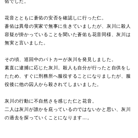
佑でした。
花音とともに蒼佑の安否を確認しに行った仁。
蒼佑は異母の実家で無事に生きていましたが、灰川に殺人
容疑が掛かっていることを聞いた蒼佑も花音同様、灰川は
無実と言いました。
その頃、巡回中のパトカーが灰川を発見しました。
素直に逮捕に応じた灰川。殺人も自分が行ったと自供をし
たため、すぐに刑務所へ服役することになりましたが、服
役後に他の囚人から殺されてしまいました。
灰川の行動に不自然さを感じた仁と花音。
二人は灰川が誰かを庇っているのではないかと思い、灰川
の過去を探っていくことになります…。