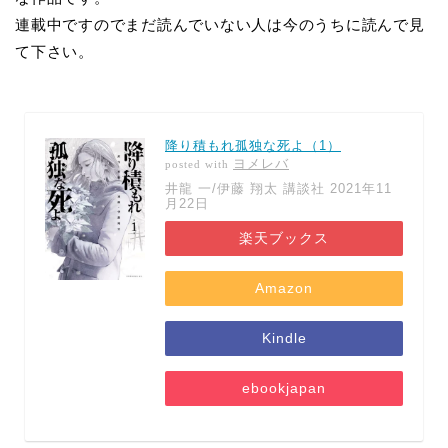
連載中ですのでまだ読んでいない人は今のうちに読んで見
て下さい。
降り積もれ孤独な死よ（1）
ヨメレバ
posted with
井龍 一/伊藤 翔太 講談社 2021年11
月22日
楽天ブックス
Amazon
Kindle
ebookjapan