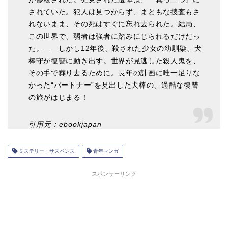
されていた。犯人は見つからず、まともな捜査もさ
れないまま、その死はすぐに忘れ去られた。結局、
この世界で、弱者は強者に踏みにじられるだけだっ
た。――しかし12年後、殺された少女の幼馴染、犬
棒守が復讐に動き出す。世界が見逃した殺人鬼を、
その手で葬り去るために。長年の計画に唯一足りな
かった“パートナー”を見出した犬棒の、過酷な復讐
の旅がはじまる！
引用元：ebookjapan
ミステリー・サスペンス
青年マンガ
スポンサーリンク