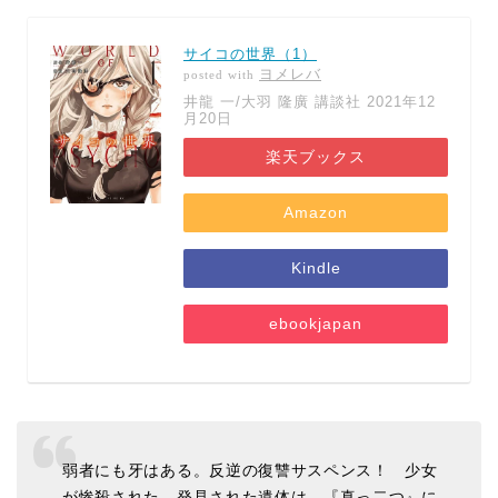
サイコの世界（1）
ヨメレバ
posted with
井龍 一/大羽 隆廣 講談社 2021年12
月20日
楽天ブックス
Amazon
Kindle
ebookjapan
弱者にも牙はある。反逆の復讐サスペンス！ 少女
が惨殺された。発見された遺体は、『真っ二つ』に