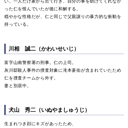
い。一人だけ家から出て行き、自分の事を助けてくれなか
った仁を恨んでいたが後に和解する。
穏やかな性格だが、仁と同じで父親譲りの暴力的な衝動を
持っている。
川相 誠二（かわいせいじ）
富字山南警察署の刑事。仁の上司。
灰川邸殺人事件の捜査対象に滝本蒼佑が含まれていたため
仁を捜査チームから外す。
妻と別居中。
犬山 秀二（いぬやましゅうじ）
生まれつき顔にキズがあったため、