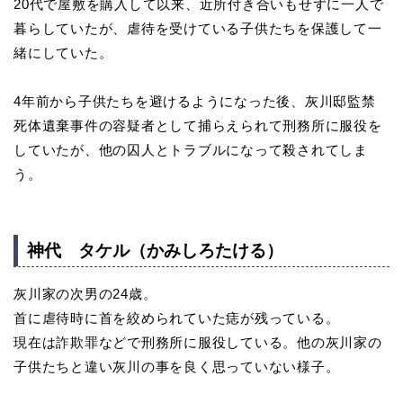
20代で屋敷を購入して以来、近所付き合いもせずに一人で
暮らしていたが、虐待を受けている子供たちを保護して一
緒にしていた。
4年前から子供たちを避けるようになった後、灰川邸監禁
死体遺棄事件の容疑者として捕らえられて刑務所に服役を
していたが、他の囚人とトラブルになって殺されてしま
う。
神代 タケル（かみしろたける）
灰川家の次男の24歳。
首に虐待時に首を絞められていた痣が残っている。
現在は詐欺罪などで刑務所に服役している。他の灰川家の
子供たちと違い灰川の事を良く思っていない様子。