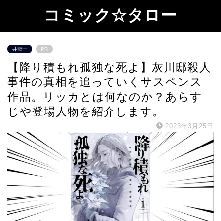
コミック☆タロー
井龍一
PR
【降り積もれ孤独な死よ】灰川邸殺人
事件の真相を追っていくサスペンス
作品。リッカとは何なのか？あらす
じや登場人物を紹介します。
2023年3月25日