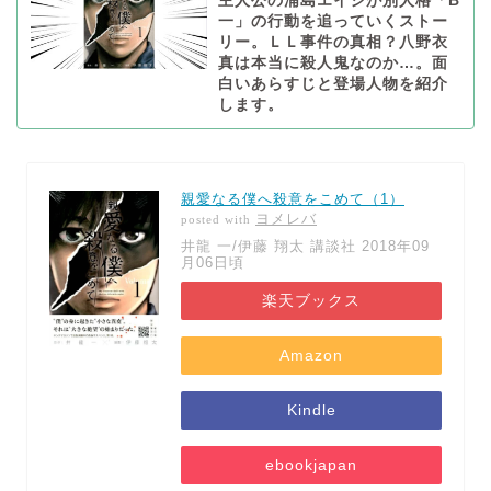
主人公の浦島エイジが別人格「B
一」の行動を追っていくストー
リー。ＬＬ事件の真相？八野衣
真は本当に殺人鬼なのか…。面
白いあらすじと登場人物を紹介
します。
親愛なる僕へ殺意をこめて（1）
ヨメレバ
posted with
井龍 一/伊藤 翔太 講談社 2018年09
月06日頃
楽天ブックス
Amazon
Kindle
ebookjapan