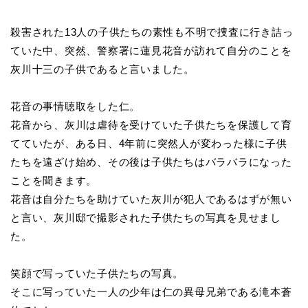
殺害された13人の子供たちの素性も不明で捜査に行き詰っ
ていた中、突然、警察署に蓮見花音が訪れて自分のことを
灰川十三の子供であると言いました。
花音の事情聴取をした仁。
花音から、灰川は虐待を受けていた子供たちを保護して育
てていたが、ある日、4年前に突然人が変わった様に子供
たちを遠ざけ始め、その後は子供たちはバラバラになった
ことを聞きます。
花音は自分たちを助けていた灰川が犯人であるはずが無い
と言い、灰川邸で撮影された子供たちの写真を見せまし
た。
笑顔で写っていた子供たちの写真。
そこに写っていた一人の少年は仁の異母兄弟である滝本蒼