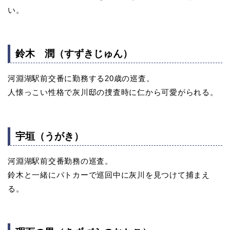
い。
鈴木 潤（すずきじゅん）
河淵湖駅前交番に勤務する20歳の巡査。
人懐っこい性格で灰川邸の捜査時に仁から可愛がられる。
宇垣（うがき）
河淵湖駅前交番勤務の巡査。
鈴木と一緒にパトカーで巡回中に灰川を見つけて捕まえ
る。