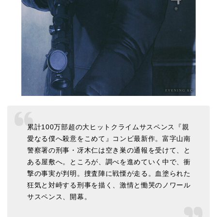
累計100万部超の大ヒットクライムサスペンス『親
愛なる僕へ殺意をこめて』コンビ最新作。富字山南
警察署の刑事・冴木仁は空き巣の通報を受けて、と
ある屋敷へ。ところが、調べを進めていく中で、衝
撃の事実が判明。捜査陣に戦慄が走る。血塗られた
狂気と対峙する刑事を描く、激情と慟哭のノワール
サスペンス、開幕。