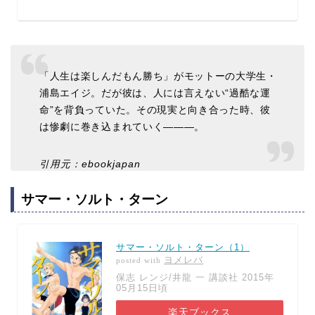
「人生は楽しんだもん勝ち」がモットーの大学生・
浦島エイジ。だが彼は、人には言えない“過酷な運
命”を背負っていた。その現実と向き合った時、彼
は惨劇に巻き込まれていく―――。
引用元：ebookjapan
サマー・ソルト・ターン
サマー・ソルト・ターン（1）
ヨメレバ
posted with
保志 レンジ/井龍 一 講談社 2015年
05月15日頃
楽天ブックス