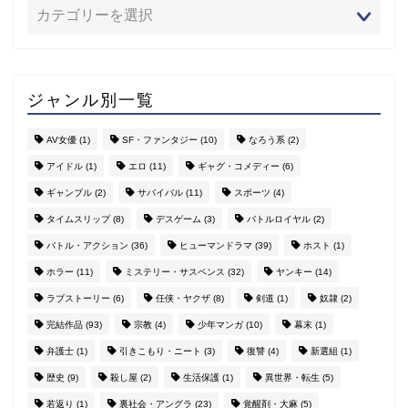
ジャンル別一覧
AV女優
(1)
SF・ファンタジー
(10)
なろう系
(2)
アイドル
(1)
エロ
(11)
ギャグ・コメディー
(6)
ギャンブル
(2)
サバイバル
(11)
スポーツ
(4)
タイムスリップ
(8)
デスゲーム
(3)
バトルロイヤル
(2)
バトル・アクション
(36)
ヒューマンドラマ
(39)
ホスト
(1)
ホラー
(11)
ミステリー・サスペンス
(32)
ヤンキー
(14)
ラブストーリー
(6)
任侠・ヤクザ
(8)
剣道
(1)
奴隷
(2)
完結作品
(93)
宗教
(4)
少年マンガ
(10)
幕末
(1)
弁護士
(1)
引きこもり・ニート
(3)
復讐
(4)
新選組
(1)
歴史
(9)
殺し屋
(2)
生活保護
(1)
異世界・転生
(5)
若返り
(1)
裏社会・アングラ
(23)
覚醒剤・大麻
(5)