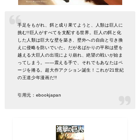
手足をもがれ、餌と成り果てようと、人類は巨人に
挑む!!巨人がすべてを支配する世界。巨人の餌と化
した人類は巨大な壁を築き、壁外への自由と引き換
えに侵略を防いでいた。だが名ばかりの平和は壁を
越える大巨人の出現により崩れ、絶望の戦いが始ま
ってしまう。――震える手で、それでもあなたはペ
ージを捲る。超大作アクション誕生！これが21世紀
の王道少年漫画だ!!
引用元：ebookjapan