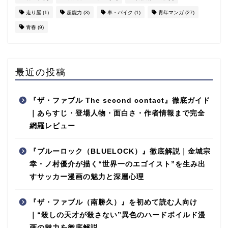
走り屋
(1)
超能力
(3)
車・バイク
(1)
青年マンガ
(27)
青春
(9)
最近の投稿
『ザ・ファブル The second contact』徹底ガイド
｜あらすじ・登場人物・面白さ・作者情報まで完全
網羅レビュー
『ブルーロック（BLUELOCK）』徹底解説｜金城宗
幸・ノ村優介が描く“世界一のエゴイスト”を生み出
すサッカー漫画の魅力と深層心理
『ザ・ファブル（南勝久）』を初めて読む人向け
｜“殺しの天才が殺さない”異色のハードボイルド漫
画の魅力を徹底解説