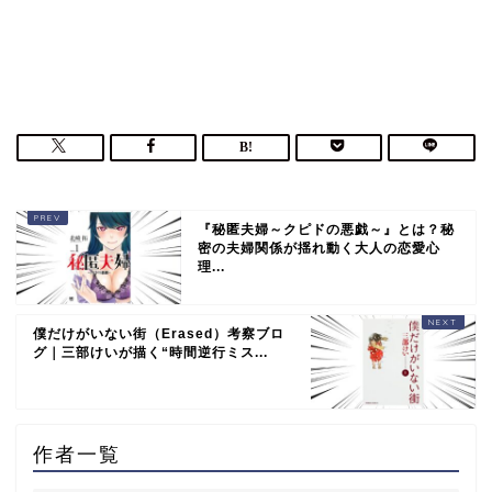
『秘匿夫婦～クピドの悪戯～』とは？秘
密の夫婦関係が揺れ動く大人の恋愛心
理...
僕だけがいない街（Erased）考察ブロ
グ｜三部けいが描く“時間逆行ミス...
作者一覧