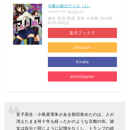
今際の路のアリス（1）
ヨメレバ
posted with
麻生 羽呂/黒田 高祥 小学館 2016年
01月18日頃
楽天ブックス
Amazon
Kindle
ebookjapan
女子高生・小島亜里朱がある朝目覚めたのは、人が
消えたまま何十年も経ったかのような京都の街。彼
女は自分と同じように記憶をなくし、トランプの絵