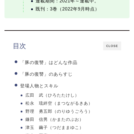
連載期間：2021年～連載中。
既刊：3巻（2022年9月時点）
目次
CLOSE
「豚の復讐」はどんな作品
「豚の復讐」のあらすじ
登場人物とスキル
広田 武（ひろたたけし）
松永 琉絆空（まつながるきあ）
野理 勇五郎（のりゆうごろう）
鎌田 信男（かまたのぶお）
津玉 繭子（つだままゆこ）