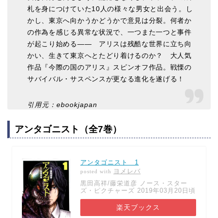
札を身につけていた10人の様々な男女と出会う。し
かし、東京へ向かうかどうかで意見は分裂。何者か
の作為を感じる異常な状況で、一つまた一つと事件
が起こり始める―― アリスは残酷な世界に立ち向
かい、生きて東京へとたどり着けるのか？ 大人気
作品『今際の国のアリス』スピンオフ作品。戦慄の
サバイバル・サスペンスが更なる進化を遂げる！
引用元：ebookjapan
アンタゴニスト（全7巻）
アンタゴニスト 1
ヨメレバ
posted with
黒田高祥/藤栄道彦 ノース・スター
ズ・ピクチャーズ 2019年03月20日頃
楽天ブックス