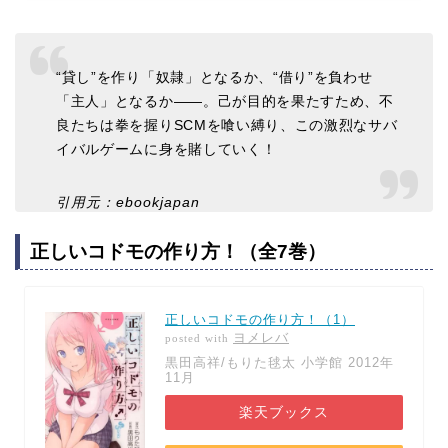
“貸し”を作り「奴隷」となるか、“借り”を負わせ
「主人」となるか――。己が目的を果たすため、不
良たちは拳を握りSCMを喰い縛り、この激烈なサバ
イバルゲームに身を賭していく！
引用元：ebookjapan
正しいコドモの作り方！（全7巻）
正しいコドモの作り方！（1）
ヨメレバ
posted with
黒田高祥/もりた毬太 小学館 2012年
11月
楽天ブックス