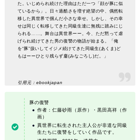
た。いじめられ続けた理由はただ一つ「顔が豚に似
ているから」。日々過酷さを増す絶望の中、偶然転
移した異世界で掴んだ小さな幸せ。しかし、その幸
せは同じく転移してきた同級生達に無残に踏みにじ
られる……。舞台は異世界ーー。今、ただ黙って虐
げられ続けてきた男の復讐の物語が始まる。「俺
を“豚”扱いしてイジメ続けてきた同級生(あくま)ど
もはーーひとり残らず鏖(みなごろし)だ。」
引用元：ebookjapan
豚の復讐
作者：仁藤砂雨（原作）・黒田高祥（作
画）
異世界に転生された主人公が非道な同級
生たちに復讐をしていく作品です。