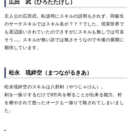
広田 武（ひろたたけし）
主人公の広田武。転送時にスキルの説明もされず、同級生
のサーチスキルではスキル名が？？？でした。現実世界で
も底辺扱いされていたのでさすがにスキルも無しでは可哀
そう…。スキルが無い訳では無さそうなので今後の展開に
期待しています。
松永 琉絆空（まつながるきあ）
松永琉絆空のスキルは八邪剣（やつじゃけん）。
剣を一振りするだけで8方向を斬ることが出来る能力。村
を燃やされて怒ったオークも一振りで殺されてしまいまし
た。