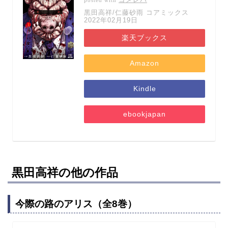
posted with
黒田高祥/仁藤砂雨 コアミックス
2022年02月19日
楽天ブックス
Amazon
Kindle
ebookjapan
黒田高祥の他の作品
今際の路のアリス（全8巻）