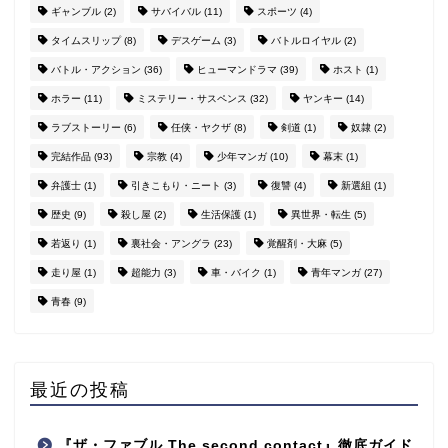
ギャンブル
(2)
サバイバル
(11)
スポーツ
(4)
タイムスリップ
(8)
デスゲーム
(3)
バトルロイヤル
(2)
バトル・アクション
(36)
ヒューマンドラマ
(39)
ホスト
(1)
ホラー
(11)
ミステリー・サスペンス
(32)
ヤンキー
(14)
ラブストーリー
(6)
任侠・ヤクザ
(8)
剣道
(1)
奴隷
(2)
完結作品
(93)
宗教
(4)
少年マンガ
(10)
幕末
(1)
弁護士
(1)
引きこもり・ニート
(3)
復讐
(4)
新選組
(1)
歴史
(9)
殺し屋
(2)
生活保護
(1)
異世界・転生
(5)
若返り
(1)
裏社会・アングラ
(23)
覚醒剤・大麻
(5)
走り屋
(1)
超能力
(3)
車・バイク
(1)
青年マンガ
(27)
青春
(9)
最近の投稿
『ザ・ファブル The second contact』徹底ガイド