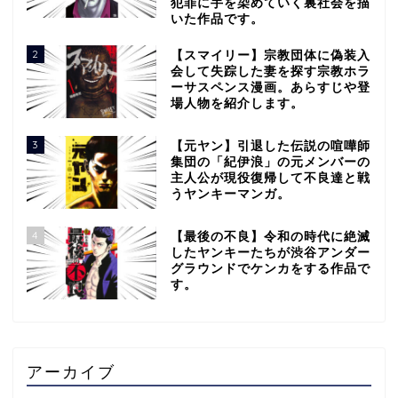
犯罪に手を染めていく裏社会を描
いた作品です。
2
【スマイリー】宗教団体に偽装入
会して失踪した妻を探す宗教ホラ
ーサスペンス漫画。あらすじや登
場人物を紹介します。
3
【元ヤン】引退した伝説の喧嘩師
集団の「紀伊浪」の元メンバーの
主人公が現役復帰して不良達と戦
うヤンキーマンガ。
4
【最後の不良】令和の時代に絶滅
したヤンキーたちが渋谷アンダー
グラウンドでケンカをする作品で
す。
アーカイブ