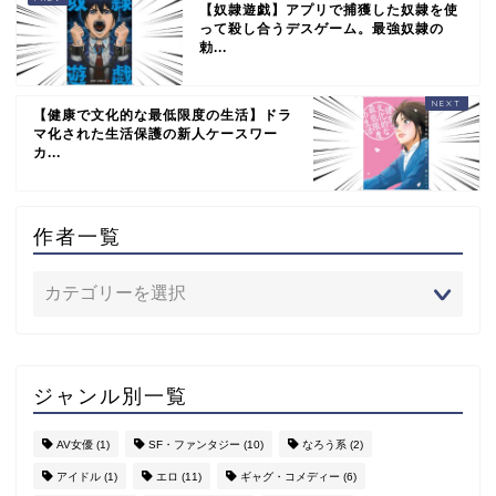
【奴隷遊戯】アプリで捕獲した奴隷を使
って殺し合うデスゲーム。最強奴隷の
勅...
【健康で文化的な最低限度の生活】ドラ
マ化された生活保護の新人ケースワー
カ...
作者一覧
ジャンル別一覧
AV女優
(1)
SF・ファンタジー
(10)
なろう系
(2)
アイドル
(1)
エロ
(11)
ギャグ・コメディー
(6)