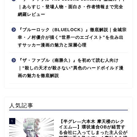
｜あらすじ・登場人物・面白さ・作者情報まで完全
網羅レビュー
『ブルーロック（BLUELOCK）』徹底解説｜金城宗
幸・ノ村優介が描く“世界一のエゴイスト”を生み出
すサッカー漫画の魅力と深層心理
『ザ・ファブル（南勝久）』を初めて読む人向け
｜“殺しの天才が殺さない”異色のハードボイルド漫
画の魅力を徹底解説
人気記事
1
【半グレ―六本木 摩天楼のレク
イエム―】環状連合OBが経営す
る会社に入ってしまった主人公が