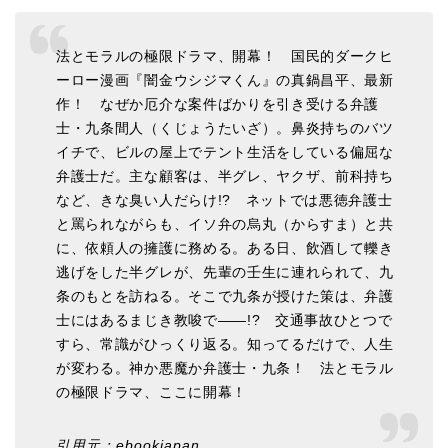
法とモラルの極限ドラマ、開幕！ 国民的ダークヒ
ーロー漫画『闇金ウシジマくん』の真鍋昌平、最新
作！ なぜか厄介な案件ばかりを引き受ける弁護
士・九条間人（くじょうたいざ）。鼻炎持ちのバツ
イチで、ビルの屋上でテント生活をしている偏屈な
弁護士だ。主な顧客は、半グレ、ヤクザ、前科持ち
など、きな臭い人だらけ!? ネットでは悪徳弁護士
と罵られながらも、イソ弁の烏丸（からすま）と共
に、依頼人の擁護に務める。ある日、飲酒して轢き
逃げをした半グレが、先輩の壬生に連れられて、九
条のもとを訪ねる。そこで九条が授けた策は、弁護
士にはあるまじき教唆で――!? 交通事故ひとつで
すら、常識がひっくり返る。知ってるだけで、人生
が変わる。神か悪魔か弁護士・九条！ 法とモラル
の極限ドラマ、ここに開幕！
引用元：ebookjapan