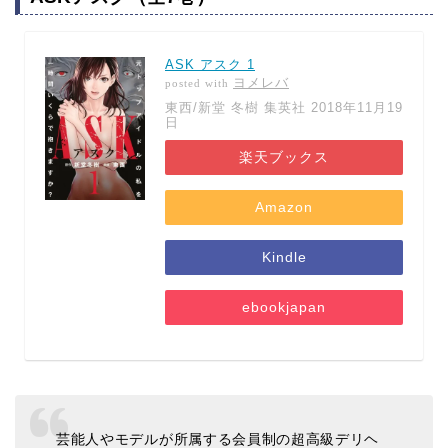
ASK アスク 1
ヨメレバ
posted with
東西/新堂 冬樹 集英社 2018年11月19
日
楽天ブックス
Amazon
Kindle
ebookjapan
芸能人やモデルが所属する会員制の超高級デリヘ