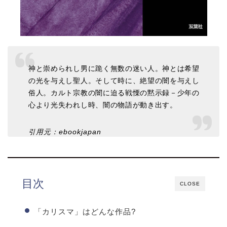
神と崇められし男に跪く無数の迷い人。神とは希望
の光を与えし聖人。そして時に、絶望の闇を与えし
俗人。カルト宗教の闇に迫る戦慄の黙示録－少年の
心より光失われし時、闇の物語が動き出す。
引用元：ebookjapan
目次
CLOSE
「カリスマ」はどんな作品?