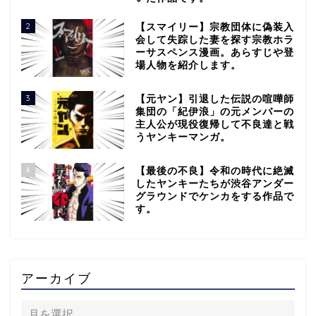
2
【スマイリー】宗教団体に偽装入
会して失踪した妻を探す宗教ホラ
ーサスペンス漫画。あらすじや登
場人物を紹介します。
3
【元ヤン】引退した伝説の喧嘩師
集団の「紀伊浪」の元メンバーの
主人公が現役復帰して不良達と戦
うヤンキーマンガ。
4
【最後の不良】令和の時代に絶滅
したヤンキーたちが渋谷アンダー
グラウンドでケンカをする作品で
す。
アーカイブ