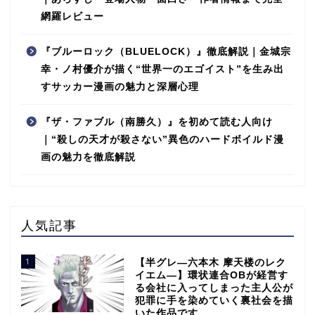
網羅レビュー
『ブルーロック（BLUELOCK）』徹底解説｜金城宗
幸・ノ村優介が描く“世界一のエゴイスト”を生み出
すサッカー漫画の魅力と深層心理
『ザ・ファブル（南勝久）』を初めて読む人向け
｜“殺しの天才が殺さない”異色のハードボイルド漫
画の魅力を徹底解説
人気記事
1
【半グレ―六本木 摩天楼のレク
イエム―】環状連合OBが経営す
る会社に入ってしまった主人公が
犯罪に手を染めていく裏社会を描
いた作品です。