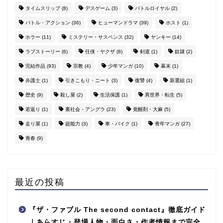
タイムスリップ
(8)
デスゲーム
(3)
バトルロイヤル
(2)
バトル・アクション
(36)
ヒューマンドラマ
(39)
ホスト
(1)
ホラー
(11)
ミステリー・サスペンス
(32)
ヤンキー
(14)
ラブストーリー
(6)
任侠・ヤクザ
(8)
剣道
(1)
奴隷
(2)
完結作品
(93)
宗教
(4)
少年マンガ
(10)
幕末
(1)
弁護士
(1)
引きこもり・ニート
(3)
復讐
(4)
新選組
(1)
歴史
(9)
殺し屋
(2)
生活保護
(1)
異世界・転生
(5)
若返り
(1)
裏社会・アングラ
(23)
覚醒剤・大麻
(5)
走り屋
(1)
超能力
(3)
車・バイク
(1)
青年マンガ
(27)
青春
(9)
最近の投稿
『ザ・ファブル The second contact』徹底ガイド
｜あらすじ・登場人物・面白さ・作者情報まで完全