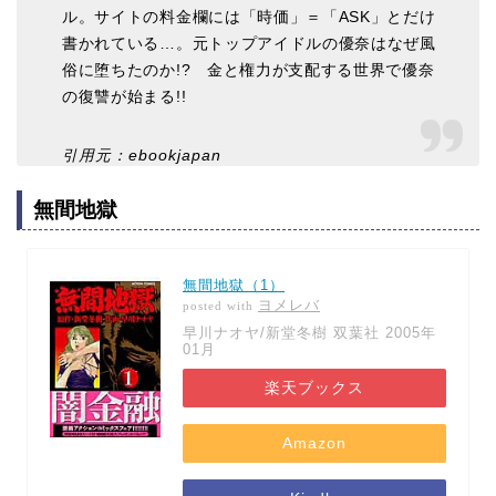
ル。サイトの料金欄には「時価」＝「ASK」とだけ
書かれている…。元トップアイドルの優奈はなぜ風
俗に堕ちたのか!? 金と権力が支配する世界で優奈
の復讐が始まる!!
引用元：ebookjapan
無間地獄
無間地獄（1）
ヨメレバ
posted with
早川ナオヤ/新堂冬樹 双葉社 2005年
01月
楽天ブックス
Amazon