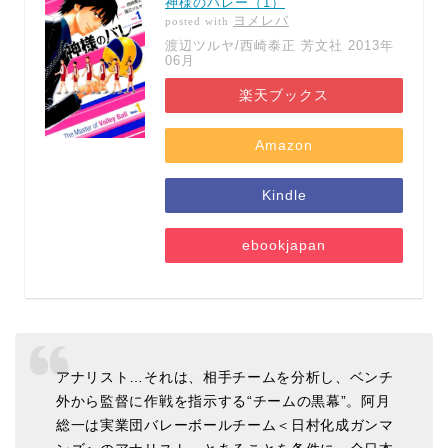
神様のバレー（1）
ヨメレバ
posted with
渡辺ツルヤ/西崎泰正 芳文社 2013年
06月
楽天ブックス
Amazon
Kindle
ebookjapan
アナリスト…それは、相手チームを分析し、ベンチ
外から監督に作戦を指示する“チームの黒幕”。阿月
総一は実業団バレーボールチーム＜日村化成ガンマ