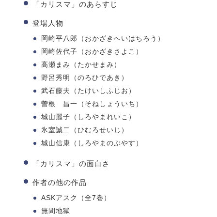
「カリスマ」のあらすじ
登場人物
岡崎平八郎（おかざきへいはちろう）
岡崎佐代子（おかざきさよこ）
高瀬まみ（たかせまみ）
野呂秀明（のろひであき）
武石藤夫（たけいしふじお）
曽根 昌一（そねしょういち）
城山麗子（しろやまれいこ）
氷室誠二（ひむろせいじ）
城山信康（しろやまのぶやす）
「カリスマ」の面白さ
作者の他の作品
ASKアスク（全7巻）
無間地獄