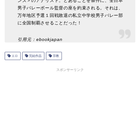
ンズ＞のアナリスト。とあることを条件に、全日本
男子バレーボール監督の座を約束される。それは、
万年地区予選１回戦敗退の私立中学校男子バレー部
に全国制覇させることだった！
引用元：ebookjapan
エロ
完結作品
宗教
スポンサーリンク