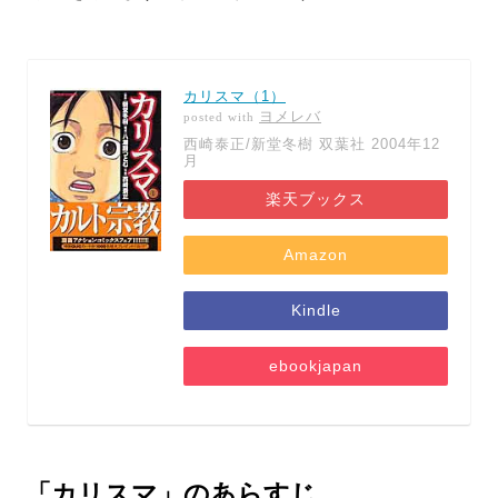
カリスマ（1）
ヨメレバ
posted with
西崎泰正/新堂冬樹 双葉社 2004年12
月
楽天ブックス
Amazon
Kindle
ebookjapan
「カリスマ」のあらすじ