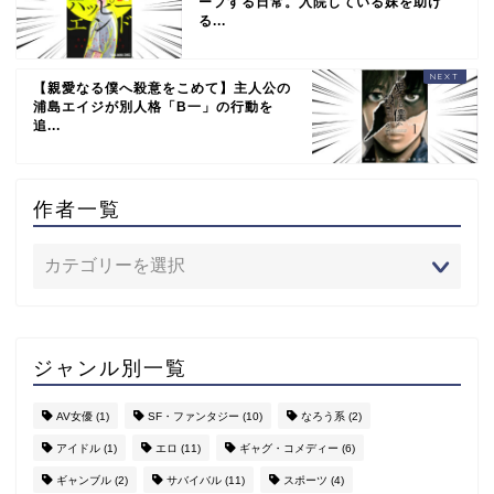
ープする日常。入院している妹を助け
る...
【親愛なる僕へ殺意をこめて】主人公の
浦島エイジが別人格「B一」の行動を
追...
作者一覧
ジャンル別一覧
AV女優
(1)
SF・ファンタジー
(10)
なろう系
(2)
アイドル
(1)
エロ
(11)
ギャグ・コメディー
(6)
ギャンブル
(2)
サバイバル
(11)
スポーツ
(4)