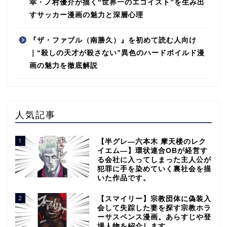
幸・ノ村優介が描く“世界一のエゴイスト”を生み出
すサッカー漫画の魅力と深層心理
『ザ・ファブル（南勝久）』を初めて読む人向け
｜“殺しの天才が殺さない”異色のハードボイルド漫
画の魅力を徹底解説
人気記事
1
【半グレ―六本木 摩天楼のレク
イエム―】環状連合OBが経営す
る会社に入ってしまった主人公が
犯罪に手を染めていく裏社会を描
いた作品です。
2
【スマイリー】宗教団体に偽装入
会して失踪した妻を探す宗教ホラ
ーサスペンス漫画。あらすじや登
場人物を紹介します。