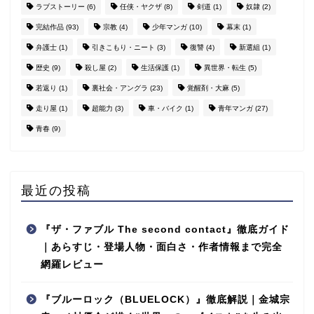
ラブストーリー
(6)
任侠・ヤクザ
(8)
剣道
(1)
奴隷
(2)
完結作品
(93)
宗教
(4)
少年マンガ
(10)
幕末
(1)
弁護士
(1)
引きこもり・ニート
(3)
復讐
(4)
新選組
(1)
歴史
(9)
殺し屋
(2)
生活保護
(1)
異世界・転生
(5)
若返り
(1)
裏社会・アングラ
(23)
覚醒剤・大麻
(5)
走り屋
(1)
超能力
(3)
車・バイク
(1)
青年マンガ
(27)
青春
(9)
最近の投稿
『ザ・ファブル The second contact』徹底ガイド
｜あらすじ・登場人物・面白さ・作者情報まで完全
網羅レビュー
『ブルーロック（BLUELOCK）』徹底解説｜金城宗