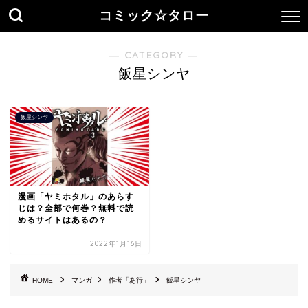
コミック☆タロー
― CATEGORY ―
飯星シンヤ
飯星シンヤ
漫画「ヤミホタル」のあらす
じは？全部で何巻？無料で読
めるサイトはあるの？
2022年1月16日
HOME
マンガ
作者「あ行」
飯星シンヤ