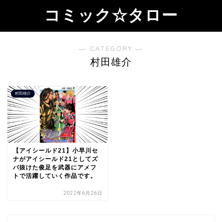
コミック☆タロー
― CATEGORY ―
村田雄介
村田雄介
【アイシールド21】小早川セ
ナがアイシールド21としてズ
バ抜けた俊足を武器にアメフ
トで活躍していく作品です。
2022年6月26日