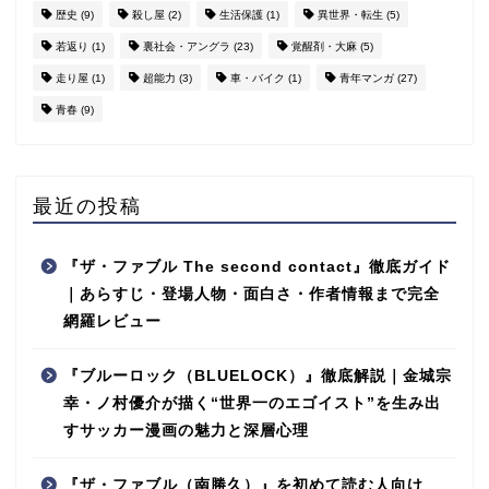
歴史
(9)
殺し屋
(2)
生活保護
(1)
異世界・転生
(5)
若返り
(1)
裏社会・アングラ
(23)
覚醒剤・大麻
(5)
走り屋
(1)
超能力
(3)
車・バイク
(1)
青年マンガ
(27)
青春
(9)
最近の投稿
『ザ・ファブル The second contact』徹底ガイド
｜あらすじ・登場人物・面白さ・作者情報まで完全
網羅レビュー
『ブルーロック（BLUELOCK）』徹底解説｜金城宗
幸・ノ村優介が描く“世界一のエゴイスト”を生み出
すサッカー漫画の魅力と深層心理
『ザ・ファブル（南勝久）』を初めて読む人向け