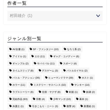
作者一覧
ジャンル別一覧
AV女優
(1)
SF・ファンタジー
(10)
なろう系
(2)
アイドル
(1)
エロ
(11)
ギャグ・コメディー
(6)
ギャンブル
(2)
サバイバル
(11)
スポーツ
(4)
タイムスリップ
(8)
デスゲーム
(3)
バトルロイヤル
(2)
バトル・アクション
(36)
ヒューマンドラマ
(39)
ホスト
(1)
ホラー
(11)
ミステリー・サスペンス
(32)
ヤンキー
(14)
ラブストーリー
(6)
任侠・ヤクザ
(8)
剣道
(1)
奴隷
(2)
完結作品
(93)
宗教
(4)
少年マンガ
(10)
幕末
(1)
弁護士
(1)
引きこもり・ニート
(3)
復讐
(4)
新選組
(1)