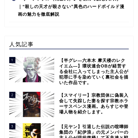
｜“殺しの天才が殺さない”異色のハードボイルド漫
画の魅力を徹底解説
人気記事
1
【半グレ―六本木 摩天楼のレク
イエム―】環状連合OBが経営す
る会社に入ってしまった主人公が
犯罪に手を染めていく裏社会を描
いた作品です。
2
【スマイリー】宗教団体に偽装入
会して失踪した妻を探す宗教ホラ
ーサスペンス漫画。あらすじや登
場人物を紹介します。
3
【元ヤン】引退した伝説の喧嘩師
集団の「紀伊浪」の元メンバーの
主人公が現役復帰して不良達と戦