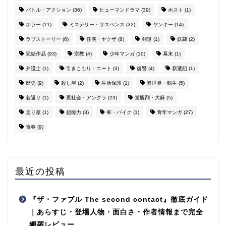
バトル・アクション
(36)
ヒューマンドラマ
(39)
ホスト
(1)
ホラー
(11)
ミステリー・サスペンス
(32)
ヤンキー
(14)
ラブストーリー
(6)
任侠・ヤクザ
(8)
剣道
(1)
奴隷
(2)
完結作品
(93)
宗教
(4)
少年マンガ
(10)
幕末
(1)
弁護士
(1)
引きこもり・ニート
(3)
復讐
(4)
新選組
(1)
歴史
(9)
殺し屋
(2)
生活保護
(1)
異世界・転生
(5)
若返り
(1)
裏社会・アングラ
(23)
覚醒剤・大麻
(5)
走り屋
(1)
超能力
(3)
車・バイク
(1)
青年マンガ
(27)
青春
(9)
最近の投稿
『ザ・ファブル The second contact』徹底ガイド
｜あらすじ・登場人物・面白さ・作者情報まで完全
網羅レビュー