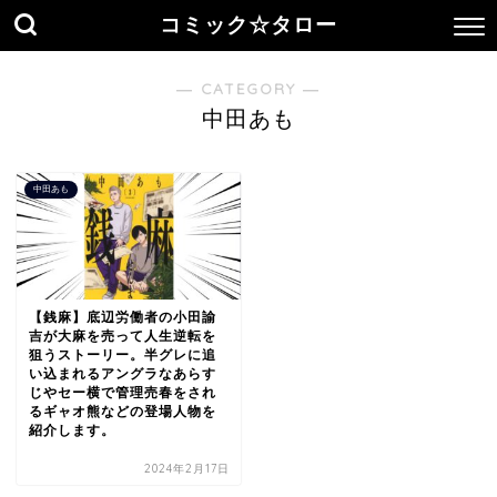
コミック☆タロー
― CATEGORY ―
中田あも
中田あも
【銭麻】底辺労働者の小田諭
吉が大麻を売って人生逆転を
狙うストーリー。半グレに追
い込まれるアングラなあらす
じやセー横で管理売春をされ
るギャオ熊などの登場人物を
紹介します。
2024年2月17日