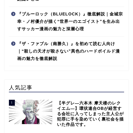
『ブルーロック（BLUELOCK）』徹底解説｜金城宗
幸・ノ村優介が描く“世界一のエゴイスト”を生み出
すサッカー漫画の魅力と深層心理
『ザ・ファブル（南勝久）』を初めて読む人向け
｜“殺しの天才が殺さない”異色のハードボイルド漫
画の魅力を徹底解説
人気記事
1
【半グレ―六本木 摩天楼のレク
イエム―】環状連合OBが経営す
る会社に入ってしまった主人公が
犯罪に手を染めていく裏社会を描
いた作品です。