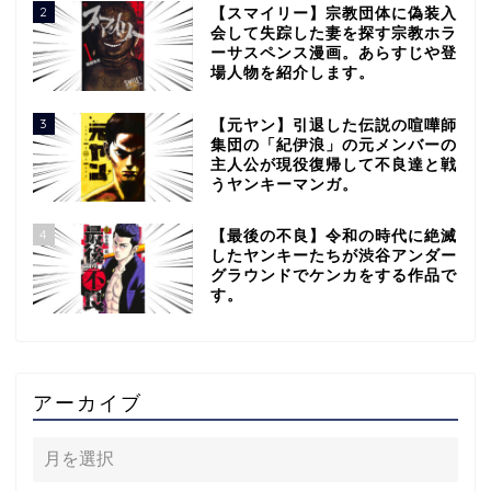
2
【スマイリー】宗教団体に偽装入
会して失踪した妻を探す宗教ホラ
ーサスペンス漫画。あらすじや登
場人物を紹介します。
3
【元ヤン】引退した伝説の喧嘩師
集団の「紀伊浪」の元メンバーの
主人公が現役復帰して不良達と戦
うヤンキーマンガ。
4
【最後の不良】令和の時代に絶滅
したヤンキーたちが渋谷アンダー
グラウンドでケンカをする作品で
す。
アーカイブ