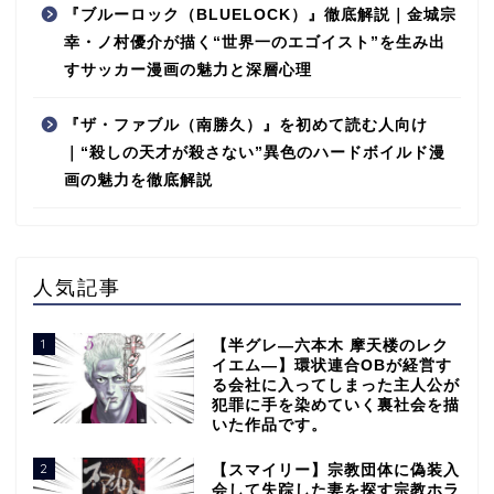
『ブルーロック（BLUELOCK）』徹底解説｜金城宗
幸・ノ村優介が描く“世界一のエゴイスト”を生み出
すサッカー漫画の魅力と深層心理
『ザ・ファブル（南勝久）』を初めて読む人向け
｜“殺しの天才が殺さない”異色のハードボイルド漫
画の魅力を徹底解説
人気記事
1
【半グレ―六本木 摩天楼のレク
イエム―】環状連合OBが経営す
る会社に入ってしまった主人公が
犯罪に手を染めていく裏社会を描
いた作品です。
2
【スマイリー】宗教団体に偽装入
会して失踪した妻を探す宗教ホラ