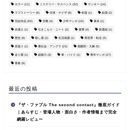
ホラー
(11)
ミステリー・サスペンス
(32)
ヤンキー
(14)
ラブストーリー
(6)
任侠・ヤクザ
(8)
剣道
(1)
奴隷
(2)
完結作品
(93)
宗教
(4)
少年マンガ
(10)
幕末
(1)
弁護士
(1)
引きこもり・ニート
(3)
復讐
(4)
新選組
(1)
歴史
(9)
殺し屋
(2)
生活保護
(1)
異世界・転生
(5)
若返り
(1)
裏社会・アングラ
(23)
覚醒剤・大麻
(5)
走り屋
(1)
超能力
(3)
車・バイク
(1)
青年マンガ
(27)
青春
(9)
最近の投稿
『ザ・ファブル The second contact』徹底ガイド
｜あらすじ・登場人物・面白さ・作者情報まで完全
網羅レビュー