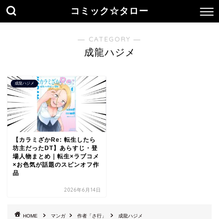
コミック☆タロー
― CATEGORY ―
成龍ハジメ
成龍ハジメ
【カラミざかRe: 転生したら
坊主だったDT】あらすじ・登
場人物まとめ｜転生×ラブコメ
×お色気が話題のスピンオフ作
品
2026年6月14日
HOME
マンガ
作者「さ行」
成龍ハジメ