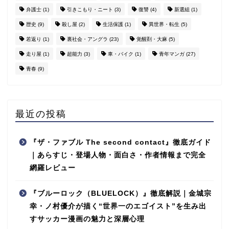
弁護士
(1)
引きこもり・ニート
(3)
復讐
(4)
新選組
(1)
歴史
(9)
殺し屋
(2)
生活保護
(1)
異世界・転生
(5)
若返り
(1)
裏社会・アングラ
(23)
覚醒剤・大麻
(5)
走り屋
(1)
超能力
(3)
車・バイク
(1)
青年マンガ
(27)
青春
(9)
最近の投稿
『ザ・ファブル The second contact』徹底ガイド
｜あらすじ・登場人物・面白さ・作者情報まで完全
網羅レビュー
『ブルーロック（BLUELOCK）』徹底解説｜金城宗
幸・ノ村優介が描く“世界一のエゴイスト”を生み出
すサッカー漫画の魅力と深層心理