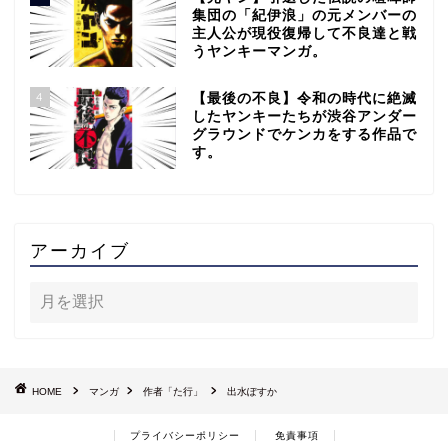
集団の「紀伊浪」の元メンバーの
主人公が現役復帰して不良達と戦
うヤンキーマンガ。
4
【最後の不良】令和の時代に絶滅
したヤンキーたちが渋谷アンダー
グラウンドでケンカをする作品で
す。
アーカイブ
HOME
マンガ
作者「た行」
出水ぽすか
プライバシーポリシー
免責事項