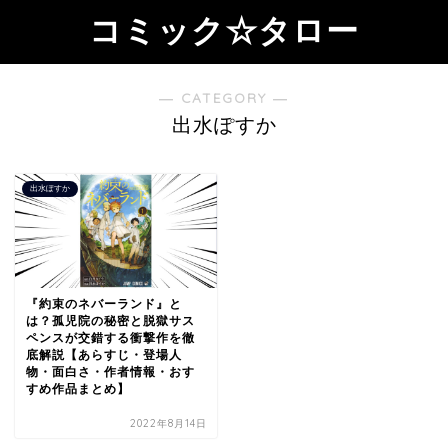
コミック☆タロー
― CATEGORY ―
出水ぽすか
出水ぽすか
『約束のネバーランド』と
は？孤児院の秘密と脱獄サス
ペンスが交錯する衝撃作を徹
底解説【あらすじ・登場人
物・面白さ・作者情報・おす
すめ作品まとめ】
2022年8月14日