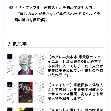
『ザ・ファブル（南勝久）』を初めて読む人向け
｜“殺しの天才が殺さない”異色のハードボイルド漫
画の魅力を徹底解説
人気記事
1
【半グレ―六本木 摩天楼のレク
イエム―】環状連合OBが経営す
る会社に入ってしまった主人公が
犯罪に手を染めていく裏社会を描
いた作品です。
2
【スマイリー】宗教団体に偽装入
会して失踪した妻を探す宗教ホラ
ーサスペンス漫画。あらすじや登
場人物を紹介します。
3
【元ヤン】引退した伝説の喧嘩師