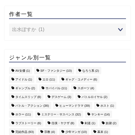
作者一覧
ジャンル別一覧
AV女優
(1)
SF・ファンタジー
(10)
なろう系
(2)
アイドル
(1)
エロ
(11)
ギャグ・コメディー
(6)
ギャンブル
(2)
サバイバル
(11)
スポーツ
(4)
タイムスリップ
(8)
デスゲーム
(3)
バトルロイヤル
(2)
バトル・アクション
(36)
ヒューマンドラマ
(39)
ホスト
(1)
ホラー
(11)
ミステリー・サスペンス
(32)
ヤンキー
(14)
ラブストーリー
(6)
任侠・ヤクザ
(8)
剣道
(1)
奴隷
(2)
完結作品
(93)
宗教
(4)
少年マンガ
(10)
幕末
(1)