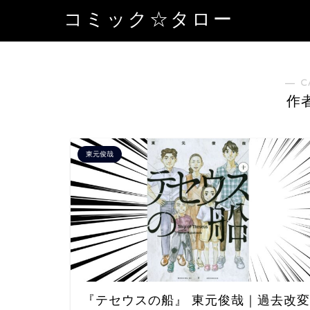
コミック☆タロー
― C
作
東元俊哉
『テセウスの船』 東元俊哉｜過去改変