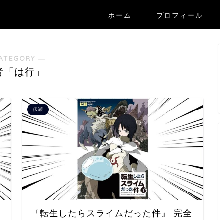
ホーム
プロフィール
ATEGORY ―
者「は行」
伏瀬
『転生したらスライムだった件』 完全