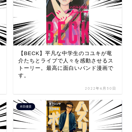
す
【BECK】平凡な中学生のコユキが竜
介たちとライブで人々を感動させるス
トーリー。最高に面白いバンド漫画で
す。
日
2022年6月30日
本田優貴