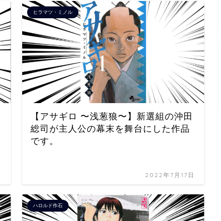
ヒラマツ・ミノル
【アサギロ 〜浅葱狼〜】新選組の沖田
総司が主人公の幕末を舞台にした作品
です。
日
2022年7月17日
ハロルド作石