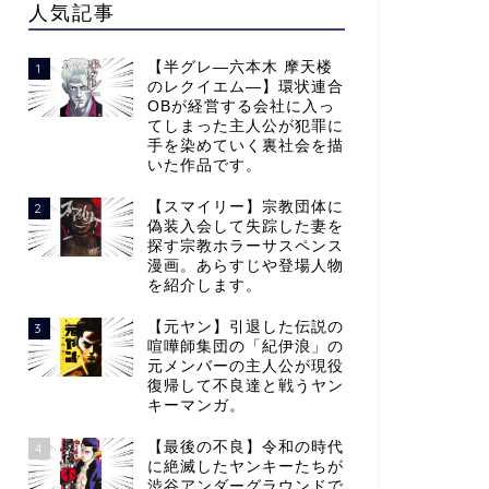
人気記事
【半グレ―六本木 摩天楼
1
のレクイエム―】環状連合
OBが経営する会社に入っ
てしまった主人公が犯罪に
手を染めていく裏社会を描
いた作品です。
【スマイリー】宗教団体に
2
偽装入会して失踪した妻を
探す宗教ホラーサスペンス
漫画。あらすじや登場人物
を紹介します。
【元ヤン】引退した伝説の
3
喧嘩師集団の「紀伊浪」の
元メンバーの主人公が現役
復帰して不良達と戦うヤン
キーマンガ。
【最後の不良】令和の時代
4
に絶滅したヤンキーたちが
渋谷アンダーグラウンドで