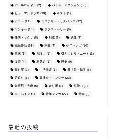
バトルロイヤル
(2)
バトル・アクション
(36)
ヒューマンドラマ
(39)
ホスト
(1)
ホラー
(11)
ミステリー・サスペンス
(32)
ヤンキー
(14)
ラブストーリー
(6)
任侠・ヤクザ
(8)
剣道
(1)
奴隷
(2)
完結作品
(93)
宗教
(4)
少年マンガ
(10)
幕末
(1)
弁護士
(1)
引きこもり・ニート
(3)
復讐
(4)
新選組
(1)
歴史
(9)
殺し屋
(2)
生活保護
(1)
異世界・転生
(5)
若返り
(1)
裏社会・アングラ
(23)
覚醒剤・大麻
(5)
走り屋
(1)
超能力
(3)
車・バイク
(1)
青年マンガ
(27)
青春
(9)
最近の投稿