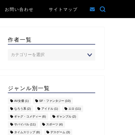
お問い合わせ
サイトマップ
作者一覧
ジャンル別一覧
AV女優
(1)
SF・ファンタジー
(10)
なろう系
(2)
アイドル
(1)
エロ
(11)
ギャグ・コメディー
(6)
ギャンブル
(2)
サバイバル
(11)
スポーツ
(4)
タイムスリップ
(8)
デスゲーム
(3)